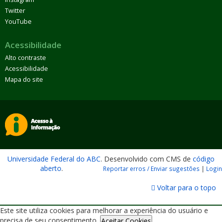
Twitter
YouTube
Acessibilidade
Alto contraste
Acessibilidade
Mapa do site
Universidade Federal do ABC
. Desenvolvido com CMS de
código
aberto
.
Reportar erros / Enviar sugestões
|
Login
Voltar para o topo
Este site utiliza cookies para melhorar a experiência do usuário e
precisa de seu consentimento.
Aceitar Cookies