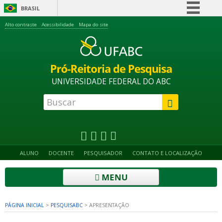
BRASIL
Simplifique!
Alto contraste
Acessibilidade
Mapa do site
Comunica BR
Participe
Pró-Reitoria de Pesquisa
Acesso à informação
UNIVERSIDADE FEDERAL DO ABC
Legislação
Canais
ALUNO
DOCENTE
PESQUISADOR
CONTATO E LOCALIZAÇÃO
MENU
PÁGINA INICIAL
>
PESQUISABC
>
APRESENTAÇÃO