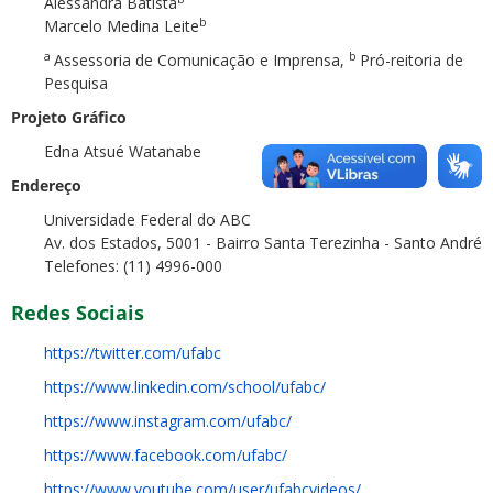
Alessandra Batista
b
Marcelo Medina Leite
a
b
Assessoria de Comunicação e Imprensa,
Pró-reitoria de
Pesquisa
Projeto Gráfico
Edna Atsué Watanabe
Endereço
Universidade Federal do ABC
Av. dos Estados, 5001 - Bairro Santa Terezinha - Santo André
Telefones: (11) 4996-000
Redes Sociais
https://twitter.com/ufabc
https://www.linkedin.com/school/ufabc/
https://www.instagram.com/ufabc/
https://www.facebook.com/ufabc/
https://www.youtube.com/user/ufabcvideos/