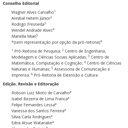
Conselho Editorial
1
Wagner Alves Carvalho
2
Annibal Hetem Júnior
3
Rodrigo Fresneda
4
Wendel Andrade Alves
5
Mariella Mian
6
*(sem representação por opção da pró-reitoria)
1
2
Pró-Reitoria de Pesquisa;
Centro de Engenharia,
3
Modelagem e Ciências Sociais Aplicadas;
Centro de
4
Matemática, Computação e Cognição;
Centro de Ciências
5
Naturais e Humanas;
Assessoria de Comunicação e
6
Imprensa;
Pró-Reitoria de Extensão e Cultura
Edição, Revisão e Editoração
a
Robson Luiz Mioto de Carvalho
a
Isabel Bezerra de Lima Franca
a
Felipe Fernandes Lessa
a
Vanessa dos Santos Ferreira
a
Silvia Carla Rodrigues
a
Edna Atsue Watanabe
b