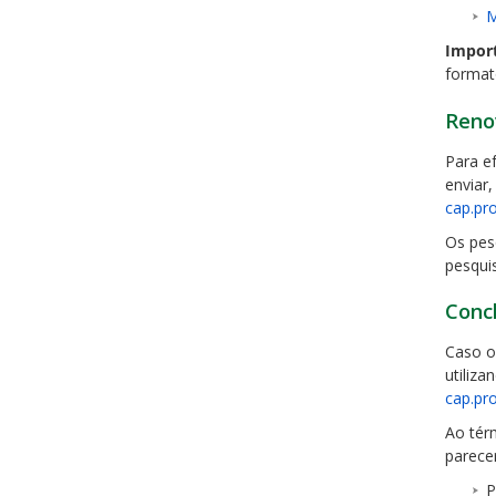
M
Import
format
Reno
Para e
enviar,
cap.pr
Os pes
pesqui
Conc
Caso o
utiliza
cap.pr
Ao tér
parecer
P