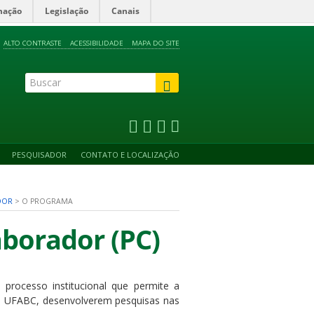
mação
Legislação
Canais
ALTO CONTRASTE
ACESSIBILIDADE
MAPA DO SITE
PESQUISADOR
CONTATO E LOCALIZAÇÃO
DOR
>
O PROGRAMA
borador (PC)
rocesso institucional que permite a
 a UFABC, desenvolverem pesquisas nas