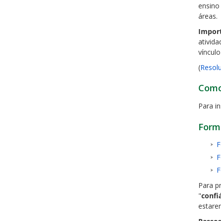
ensino
áreas.
Import
ativid
víncul
(
Resol
Como 
Para i
Form
F
F
F
Para p
"
confi
estare