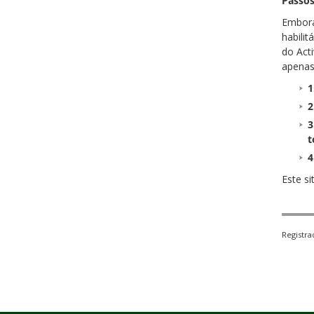
Passos
Embora
habilit
do Acti
apenas
t
Este si
Registr