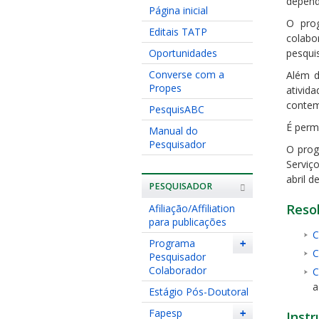
depend
Página inicial
O prog
Editais TATP
colabo
Oportunidades
pesqui
Converse com a
Além d
Propes
ativid
contem
PesquisABC
É perm
Manual do
Pesquisador
O prog
Serviç
abril d
PESQUISADOR
Reso
Afiliação/Affiliation
para publicações
C
Programa
+
C
Pesquisador
Colaborador
C
a
Estágio Pós-Doutoral
Fapesp
+
Inst