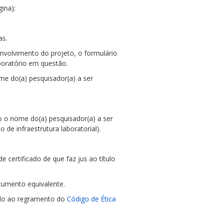
ina):
as.
envolvimento do projeto, o formulário
boratório em questão.
e do(a) pesquisador(a) a ser
o o nome do(a) pesquisador(a) a ser
de infraestrutura laboratorial).
certificado de que faz jus ao título
cumento equivalente.
nado ao regramento do
Código de Ética