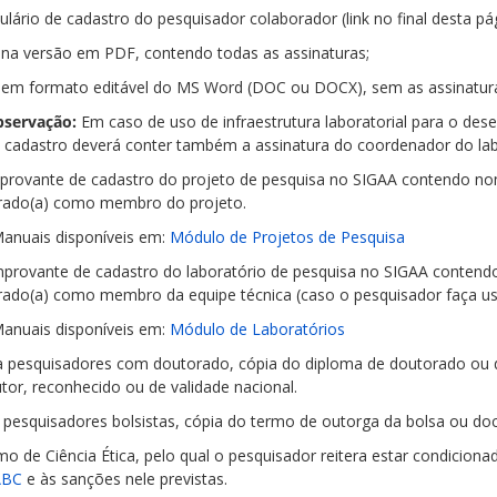
ulário de cadastro do pesquisador colaborador (link no final desta pág
 na versão em PDF, contendo todas as assinaturas;
 em formato editável do MS Word (DOC ou DOCX), sem as assinatur
servação:
Em caso de uso de infraestrutura laboratorial para o des
 cadastro deverá conter também a assinatura do coordenador do la
mprovante de cadastro do projeto de pesquisa no SIGAA contendo nom
rado(a) como membro do projeto.
anuais disponíveis em:
Módulo de Projetos de Pesquisa
omprovante de cadastro do laboratório de pesquisa no SIGAA contend
rado(a) como membro da equipe técnica (caso o pesquisador faça uso 
anuais disponíveis em:
Módulo de Laboratórios
ra pesquisadores com doutorado, cópia do diploma de doutorado ou de 
tor, reconhecido ou de validade nacional.
a pesquisadores bolsistas, cópia do termo de outorga da bolsa ou do
rmo de Ciência Ética, pelo qual o pesquisador reitera estar condicio
ABC
e às sanções nele previstas.