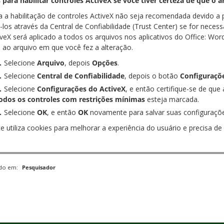
 para habilitar controles ActiveX se você tiver certeza de que o a
 a habilitação de controles ActiveX não seja recomendada devido a
á-los através da Central de Confiabilidade (Trust Center) se for necess
veX será aplicado a todos os arquivos nos aplicativos do Office: Word
 ao arquivo em que você fez a alteração.
Selecione
Arquivo
, depois
Opções
.
Selecione
Central de Confiabilidade
, depois o botão
Configuraçõe
Selecione
Configurações do ActiveX
, e então certifique-se de qu
odos os controles com restrições mínimas
esteja marcada.
Selecione
OK
, e então
OK
novamente para salvar suas configuraçõe
te utiliza cookies para melhorar a experiência do usuário e precisa 
ado em:
Pesquisador