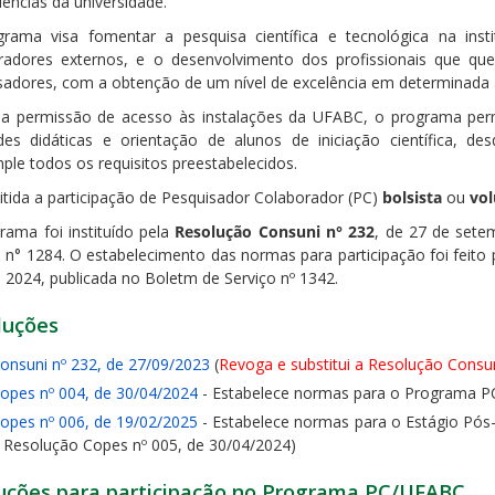
ências da universidade.
rama visa fomentar a pesquisa científica e tecnológica na instit
radores externos, e o desenvolvimento dos profissionais que q
sadores, com a obtenção de um nível de excelência em determinada
a permissão de acesso às instalações da UFABC, o programa per
ades didáticas e orientação de alunos de iniciação científica, 
ple todos os requisitos preestabelecidos.
itida a participação de Pesquisador Colaborador (PC)
bolsista
ou
vol
rama foi instituído pela
Resolução Consuni n° 232
, de 27 de sete
o n° 1284. O estabelecimento das normas para participação foi feito
e 2024, publicada no Boletm de Serviço nº 1342.
luções
onsuni nº 232, de 27/09/2023
(
Revoga e substitui a Resolução Consun
opes nº 004, de 30/04/2024
- Estabelece normas para o Programa 
opes nº 006, de 19/02/2025
- Estabelece normas para o Estágio Pós
 Resolução Copes nº 005, de 30/04/2024)
ruções para participação no Programa PC/UFABC