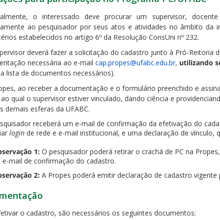
cialmente, o interessado deve procurar um supervisor, docent
riamente ao pesquisador por seus atos e atividades no âmbito da in
térios estabelecidos no artigo 6º da Resolução ConsUni nº 232.
pervisor deverá fazer a solicitação do cadastro junto à Pró-Reitoria 
ntação necessária ao e-mail
cap.propes@ufabc.edu.br
,
utilizando s
 a lista de documentos necessários).
ropes, ao receber a documentação e o formulário preenchido e assina
 ao qual o supervisor estiver vinculado, dando ciência e providenci
às demais esferas da UFABC.
esquisador receberá um e-mail de confirmação da efetivação do cad
iar
login
de rede e e-mail institucional, e uma declaração de vínculo, 
servação 1:
O pesquisador poderá retirar o crachá de PC na Prope
 e-mail de confirmação do cadastro.
servação 2:
A Propes poderá emitir declaração de cadastro vigente p
mentação
fetivar o cadastro, são necessários os seguintes documentos: