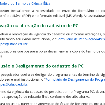
odelo do Termo de Ciência Ética
ante:
Ressaltamos a necessidade do envio do formulário de ca
o não editável (PDF) e no formato editável (MS Word). As assinatur
vação ou alteração do cadastro de PC
fetuar a renovação de vigência do cadastro ou informar alterações, 
 utilizando seu e-mail institucional, o “
Formulário de Renovação/Alte
opes@ufabc.edu.br
.
quisadores que possuem bolsa devem enviar a cópia do termo de ou
sa.
lusão e Desligamento do cadastro de PC
 pesquisador queira se desligar do programa antes do término da vigê
ndo seu e-mail institucional, o “
Formulário de Desligamento do Prog
opes@ufabc.edu.br
.
mino da vigência do cadastro do pesquisador no Programa PC, deve
 de aprovação de relatório final, conforme descrito abaixo:
ara bolsistas, parecer de aprovação do órgão de fomento ou prog