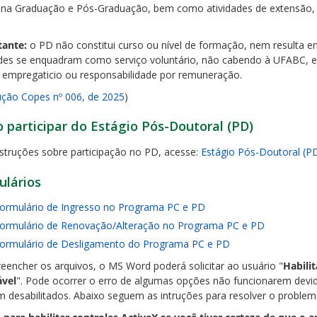
 na Graduação e Pós-Graduação, bem como atividades de extensão, 
ante:
o PD não constitui curso ou nível de formação, nem resulta e
ades se enquadram como serviço voluntário, não cabendo à UFABC, 
o empregaticio ou responsabilidade por remuneração.
ução Copes nº 006, de 2025
)
participar do Estágio Pós-Doutoral (PD)
nstruções sobre participação no PD, acesse:
Estágio Pós-Doutoral (P
ulários
ormulário de Ingresso no Programa PC e PD
ormulário de Renovação/Alteração no Programa PC e PD
ormulário de Desligamento do Programa PC e PD
reencher os arquivos, o MS Word poderá solicitar ao usuário "
Habilit
ável
". Pode ocorrer o erro de algumas opções não funcionarem devid
m desabilitados. Abaixo seguem as intruções para resolver o problem