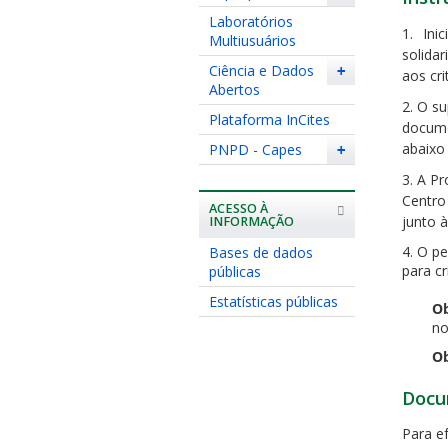
Laboratórios
1. Ini
Multiusuários
solida
Ciência e Dados
+
aos cri
Abertos
2. O su
Plataforma InCites
docume
abaixo
PNPD - Capes
+
3. A P
Centro
ACESSO À
junto 
INFORMAÇÃO
4. O p
Bases de dados
para cr
públicas
Estatísticas públicas
Ob
no
Ob
Docu
Para e