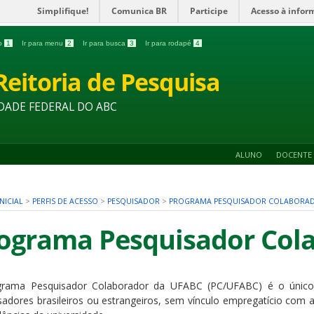
Simplifique!
Comunica BR
Participe
Acesso à infor
do
1
Ir para menu
2
Ir para busca
3
Ir para rodapé
4
Reitoria de Pesquisa
DADE FEDERAL DO ABC
ALUNO
DOCENTE
NICIAL
>
PERFIS DE ACESSO
>
PESQUISADOR
>
PROGRAMA PESQUISADOR COLABORA
ograma Pesquisador Cola
rama Pesquisador Colaborador da UFABC (PC/UFABC) é o único p
sadores brasileiros ou estrangeiros, sem vínculo empregatício com