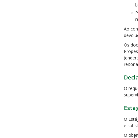
b
P
r
Ao con
devolu
Os doc
Propes
(ender
reitori
Decl
O requ
supervi
Está
O Está
e subst
O objet