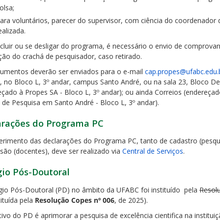
olsa;
ara voluntários, parecer do supervisor, com ciência do coordenador 
ealizada.
cluir ou se desligar do programa, é necessário o envio de comprovan
ção do crachá de pesquisador, caso retirado.
umentos deverão ser enviados para o e-mail
cap.propes@ufabc.edu.
, no Bloco L, 3º andar, campus Santo André, ou na sala 23, Bloco De
eçado à Propes SA - Bloco L, 3º andar); ou ainda Correios (endereça
a de Pesquisa em Santo André - Bloco L, 3º andar).
arações do Programa PC
erimento das declarações do Programa PC, tanto de cadastro (pesqu
são (docentes), deve ser realizado via
Central de Serviços
.
gio Pós-Doutoral
gio Pós-Doutoral (PD) no âmbito da UFABC foi instituído pela
Resol
ituída pela
Resolução Copes nº 006
, de 2025).
ivo do PD é aprimorar a pesquisa de excelência cientifica na instituiç