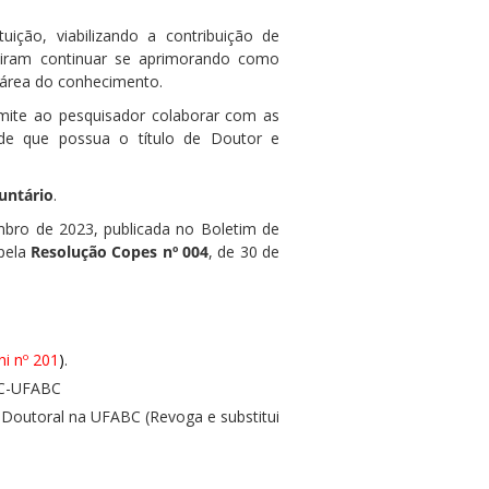
uição, viabilizando a contribuição de
ueiram continuar se aprimorando como
 área do conhecimento.
mite ao pesquisador colaborar com as
desde que possua o título de Doutor e
untário
.
mbro de 2023, publicada no Boletim de
 pela
Resolução Copes nº 004
, de 30 de
i nº 201
)
.
PC-UFABC
-Doutoral na UFABC (Revoga e substitui