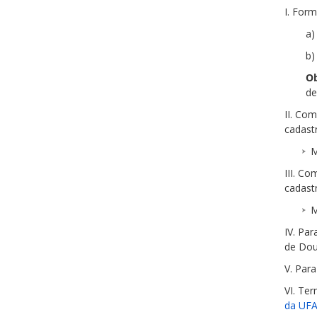
I. Form
a)
b)
Ob
de
II. Co
cadast
M
III. C
cadast
M
IV. Pa
de Dou
V. Par
VI. Te
da UF