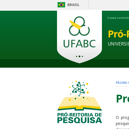
BRASIL
Ir para conteú
Pró-
UNIVERSI
PÁGINA I
Pr
O prog
pesqui