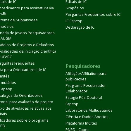
itais de IC
Editais de IC
ocedimento para assinatura via
Simpósios
v.Br
Perguntas Frequentes sobre IC
stema de Submissões
IC Fapesp
mpósios
Declaração de IC
rnada de Jovens Pesquisadores
 AUGM
delos de Projetos e Relatórios
dalidades de Iniciação Científica
 UFABC
rguntas Frequentes
Pesquisadores
ia para Orientadores de IC
Afiliação/Affiliation para
mitês
publicações
rmulários
Programa Pesquisador
 Fapesp
Colaborador
tálogos de Orientadores
Estágio Pós-Doutoral
torial para avaliação de projeto
Fapesp
uxo de atividades relativas aos
Laboratórios Multiusuários
itais
Ciência e Dados Abertos
dicadores sobre o programa
Plataforma InCites
DPD
PNPD - Capes