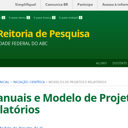
Simplifique!
Comunica BR
Participe
Acesso à infor
do
1
Ir para menu
2
Ir para busca
3
Ir para rodapé
4
Reitoria de Pesquisa
DADE FEDERAL DO ABC
ALUNO
DOCENTE
NICIAL
>
INICIAÇÃO CIENTÍFICA
>
MODELOS DE PROJETOS E RELATÓRIOS
nuais e Modelo de Proje
latórios