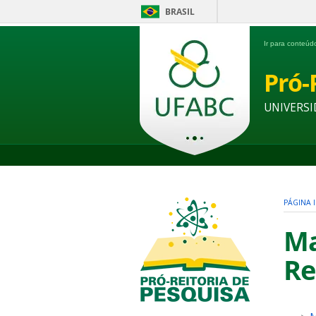
BRASIL
Ir para conteú
Pró-
UNIVERSI
PÁGINA I
Ma
Re