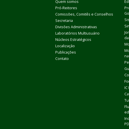
Quem somos
Ed
Pró-Reitores
Pr
Go
Comissões, Comitês e Conselhos
Si
Secretaria
Si
Divisões Administrativas
Jo
Laboratórios Multiusuário
da
Núcleos Estratégicos
Mo
Localização
Mo
Publicações
na
Contato
Pe
Gu
Co
Fo
IC
Ca
Tu
Fl
ed
In
P