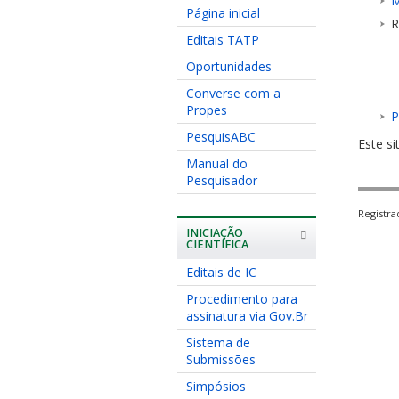
M
Página inicial
R
Editais TATP
Oportunidades
Converse com a
Propes
P
PesquisABC
Este si
Manual do
Pesquisador
Registr
INICIAÇÃO
CIENTÍFICA
Editais de IC
Procedimento para
assinatura via Gov.Br
Sistema de
Submissões
Simpósios