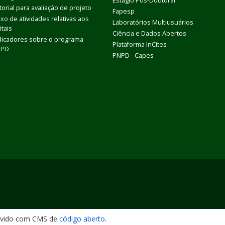
Estágio Pós-Doutoral
torial para avaliação de projeto
Fapesp
uxo de atividades relativas aos
Laboratórios Multiusuários
itais
Ciência e Dados Abertos
dicadores sobre o programa
Plataforma InCites
DPD
PNPD - Capes
lvido com CMS de
código aberto
.