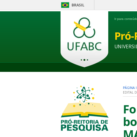
BRASIL
Ir para conteú
Pró-
UNIVERSI
PÁGINA I
EDITAL 
Fo
bo
MA