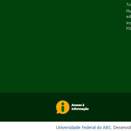
Tu
Fl
ed
In
P
Universidade Federal do ABC
. Desenvo