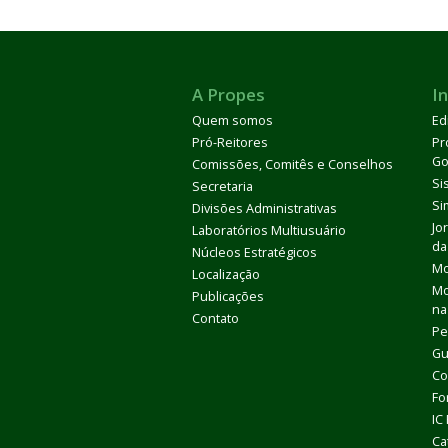
A Propes
In
Quem somos
Ed
Pró-Reitores
Pr
Go
Comissões, Comitês e Conselhos
Si
Secretaria
Si
Divisões Administrativas
Jo
Laboratórios Multiusuário
da
Núcleos Estratégicos
Mo
Localização
Mo
Publicações
na
Contato
Pe
Gu
Co
Fo
IC
Ca