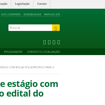
mação
Legislação
Canais
ALTO CONTRASTE
ACESSIBILIDADE
MAPA DO SITE
PESQUISADOR
CONTATO E LOCALIZAÇÃO
ÁGIO COM BOLSA ITI-A (ESPECÍFICO PARA O
e estágio com
o edital do