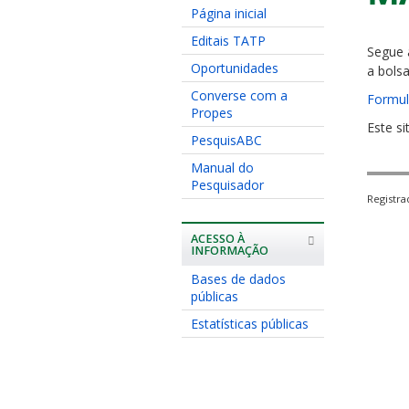
Página inicial
Editais TATP
Segue 
Oportunidades
a bols
Converse com a
Formul
Propes
Este si
PesquisABC
Manual do
Pesquisador
Registr
ACESSO À
INFORMAÇÃO
Bases de dados
públicas
Estatísticas públicas