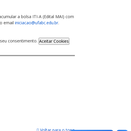
cumular a bolsa ITI-A (Edital MAI) com
 o email
iniciacao@ufabc.edu.br
.
de seu consentimento.
Aceitar Cookies
Voltar para o topo