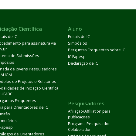
iciação Científica
Aluno
itais de IC
Editais de IC
ocedimento para assinatura via
Simpósios
v.Br
Perguntas Frequentes sobre IC
stema de Submissões
IC Fapesp
mpósios
Declaração de IC
rnada de Jovens Pesquisadores
 AUGM
delos de Projetos e Relatórios
dalidades de Iniciação Científica
 UFABC
rguntas Frequentes
Pesquisadores
ia para Orientadores de IC
Afiliação/Affiliation para
mitês
publicações
rmulários
Programa Pesquisador
 Fapesp
Colaborador
tálogos de Orientadores