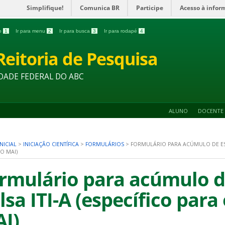
Simplifique!
Comunica BR
Participe
Acesso à infor
do
1
Ir para menu
2
Ir para busca
3
Ir para rodapé
4
Reitoria de Pesquisa
DADE FEDERAL DO ABC
ALUNO
DOCENTE
NICIAL
>
INICIAÇÃO CIENTÍFICA
>
FORMULÁRIOS
>
FORMULÁRIO PARA ACÚMULO DE EST
DO MAI)
rmulário para acúmulo d
lsa ITI-A (específico para 
I)