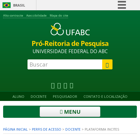
BRASIL
Simplifique!
Alto contraste
Acessibilidade
Mapa do site
Comunica BR
Participe
Pró-Reitoria de Pesquisa
Acesso à informação
UNIVERSIDADE FEDERAL DO ABC
Legislação
Canais
ALUNO
DOCENTE
PESQUISADOR
CONTATO E LOCALIZAÇÃO
MENU
PÁGINA INICIAL
>
PERFIS DE ACESSO
>
DOCENTE
>
PLATAFORMA INCITES