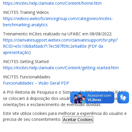
https://incites.help.clarivate.com/Content/home.htm
INCITES Training Videos
https://videos.webofsciencegroup.com/categories/incites-
benchmarking-analytics
Treinamento InCites realizado na UFABC em 08/08/2022:
https://clarivatesupport.webex.com/clarivatesupport/lsr.php?
RCID=e5c10b8afdadcf17ec587f09c2e9a80e
(
PDF da
apresentação
)
INCITES Getting Started
https://incites.help.clarivate.com/Content/getting-started.htm
INCITES Funcionalidades
Funcionalidades – Visão Geral PDF
A Pró-Reitoria de Pesquisa e o Sistema de Bibliotecas da UFABC
se colocam à disposição dos usuários desta ferramenta, para
orientações e esclarecimento de eventuais dúvidas.
Este site utiliza cookies para melhorar a experiência do usuário e
precisa de seu consentimento.
Aceitar Cookies