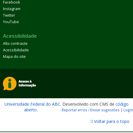
Facebook
Instagram
Twitter
YouTube
Acessibilidade
Alto contraste
Acessibilidade
Mapa do site
Universidade Federal do ABC
. Desenvolvido com CMS de
código
aberto
.
Reportar erros / Enviar sugestões
|
Login
Voltar para o topo