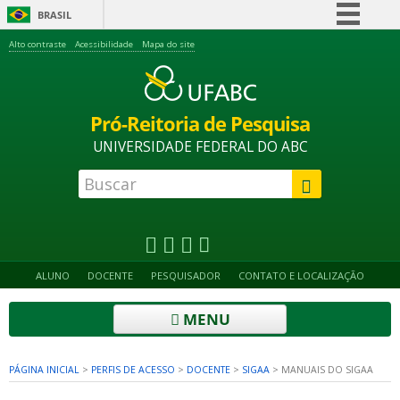
BRASIL
Simplifique!
Alto contraste
Acessibilidade
Mapa do site
Comunica BR
Participe
Pró-Reitoria de Pesquisa
Acesso à informação
UNIVERSIDADE FEDERAL DO ABC
Legislação
Canais
ALUNO
DOCENTE
PESQUISADOR
CONTATO E LOCALIZAÇÃO
MENU
PÁGINA INICIAL
>
PERFIS DE ACESSO
>
DOCENTE
>
SIGAA
>
MANUAIS DO SIGAA