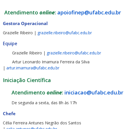
Atendimento
online
:
apoiofinep@ufabc.edu.br
Gestora Operacional
Grazielle Ribeiro |
grazielle.ribeiro@ufabc.edu.br
Equipe
Grazielle Ribeiro |
grazielle.ribeiro@ufabc.edu.br
Artur Leonardo Imamura Ferreira da Silva
|
artur.imamura@ufabc.edu.br
Iniciação Científica
Atendimento
online
:
iniciacao@ufabc.edu.br
De segunda a sexta, das 8h às 17h
Chefe
Célia Ferreira Antunes Negrão dos Santos
|
celia.antunes@ufabc.edu.br