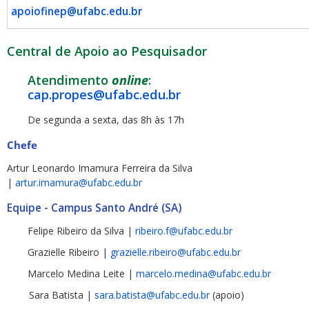
apoiofinep@ufabc.edu.br
Central de Apoio ao Pesquisador
Atendimento
online
:
cap.propes@ufabc.edu.br
De segunda a sexta, das 8h às 17h
Chefe
Artur Leonardo Imamura Ferreira da Silva
|
artur.imamura@ufabc.edu.br
Equipe - Campus Santo André (SA)
Felipe Ribeiro da Silva |
ribeiro.f@ufabc.edu.br
Grazielle Ribeiro |
grazielle.ribeiro@ufabc.edu.br
Marcelo Medina Leite |
marcelo.medina@ufabc.edu.br
Sara Batista |
sara.batista@ufabc.edu.br
(apoio)