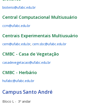
bioterio@ufabc.edu.br
Central Computacional Multiusuário
ccm@ufabc.edu.br
Centrais Experimentais Multiusuário
cem@ufabc.edu.br
,
cem.sbc@ufabc.edu.br
CMBC - Casa de Vegetação
casadevegetacao@ufabc.edu.br
CMBC - Herbário
hufabc@ufabc.edu.br
Campus Santo André
Bloco L - 3º andar