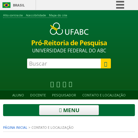
BRASIL
Simplifique!
Alto contraste
Acessibilidade
Mapa do site
Comunica BR
Participe
Pró-Reitoria de Pesquisa
Acesso à informação
UNIVERSIDADE FEDERAL DO ABC
Legislação
Canais
ALUNO
DOCENTE
PESQUISADOR
CONTATO E LOCALIZAÇÃO
MENU
PÁGINA INICIAL
>
CONTATO E LOCALIZAÇÃO