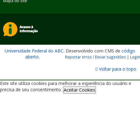
Mapa do site
Universidade Federal do ABC
. Desenvolvido com CMS de
código
aberto
.
Reportar erros / Enviar sugestões
|
Login
Voltar para o topo
Este site utiliza cookies para melhorar a experiência do usuário e
precisa de seu consentimento.
Aceitar Cookies