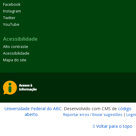
Facebook
Instagram
Twitter
YouTube
Acessibilidade
Alto contraste
Acessibilidade
Mapa do site
Universidade Federal do ABC
. Desenvolvido com CMS de
código
aberto
.
Reportar erros / Enviar sugestões
|
Login
Voltar para o topo