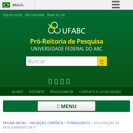
BRASIL
Simplifique!
Alto contraste
Acessibilidade
Mapa do site
Comunica BR
Participe
Pró-Reitoria de Pesquisa
Acesso à informação
UNIVERSIDADE FEDERAL DO ABC
Legislação
Canais
ALUNO
DOCENTE
PESQUISADOR
CONTATO E LOCALIZAÇÃO
MENU
PÁGINA INICIAL
>
INICIAÇÃO CIENTÍFICA
>
FORMULÁRIOS
>
SOLICITAÇÃO DE
DESLIGAMENTO DE IC