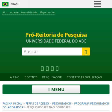
BRASIL
Simplifique!
Alto contraste
Acessibilidade
Mapa do site
Comunica BR
Participe
Pró-Reitoria de Pesquisa
Acesso à informação
UNIVERSIDADE FEDERAL DO ABC
Legislação
Canais
ALUNO
DOCENTE
PESQUISADOR
CONTATO E LOCALIZAÇÃO
MENU
PÁGINA INICIAL
>
PERFIS DE ACESSO
>
PESQUISADOR
>
PROGRAMA PESQUISADOR
COLABORADOR
>
PESQUISADORES NÃO DOUTORES