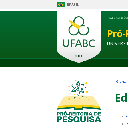
BRASIL
Ir para conteú
Pró-
UNIVERSI
PÁGINA I
Ed
E
R