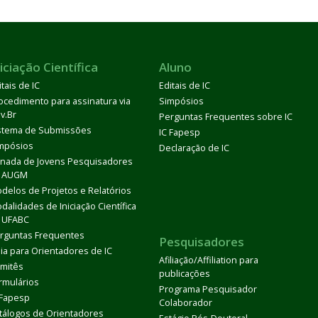
iciação Científica
Aluno
itais de IC
Editais de IC
ocedimento para assinatura via
Simpósios
v.Br
Perguntas Frequentes sobre IC
stema de Submissões
IC Fapesp
mpósios
Declaração de IC
rnada de Jovens Pesquisadores
 AUGM
delos de Projetos e Relatórios
dalidades de Iniciação Científica
 UFABC
rguntas Frequentes
Pesquisadores
ia para Orientadores de IC
Afiliação/Affiliation para
mitês
publicações
rmulários
Programa Pesquisador
 Fapesp
Colaborador
tálogos de Orientadores