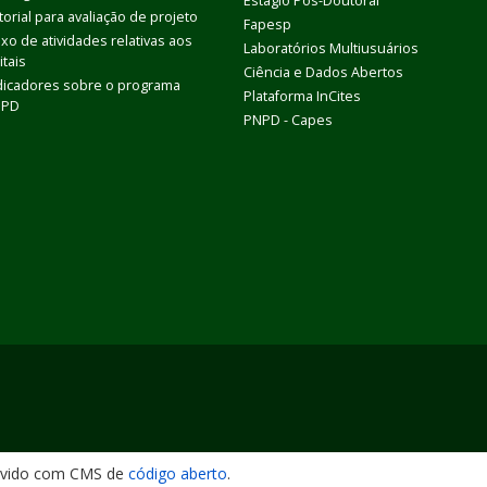
Estágio Pós-Doutoral
torial para avaliação de projeto
Fapesp
uxo de atividades relativas aos
Laboratórios Multiusuários
itais
Ciência e Dados Abertos
dicadores sobre o programa
Plataforma InCites
DPD
PNPD - Capes
lvido com CMS de
código aberto
.