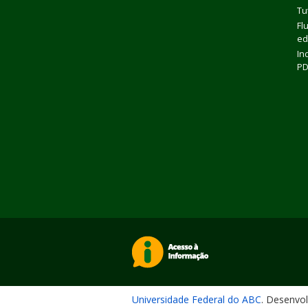
Tu
Fl
ed
In
P
Universidade Federal do ABC
. Desenvo