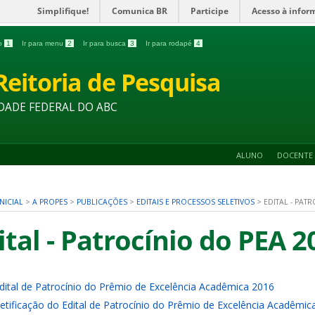
Simplifique!
Comunica BR
Participe
Acesso à infor
do
1
Ir para menu
2
Ir para busca
3
Ir para rodapé
4
Reitoria de Pesquisa
DADE FEDERAL DO ABC
ALUNO
DOCENTE
NICIAL
>
A PROPES
>
PUBLICAÇÕES
>
EDITAIS E PROCESSOS SELETIVOS
>
EDITAL - PAT
ital - Patrocínio do PEA 2
dital de Patrocínio do Prêmio de Excelência Acadêmica 2016
etificação do Edital de Patrocínio do Prêmio de Excelência Acadêmic