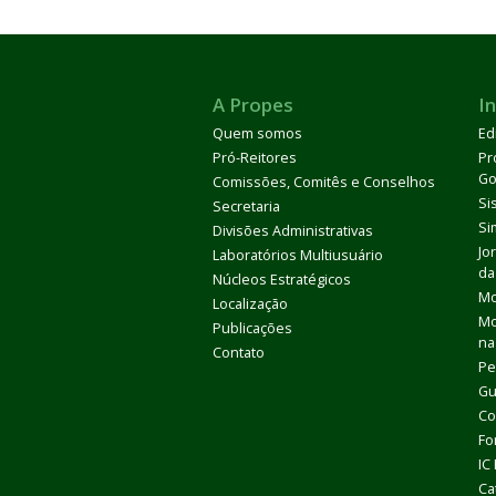
A Propes
In
Quem somos
Ed
Pró-Reitores
Pr
Go
Comissões, Comitês e Conselhos
Si
Secretaria
Si
Divisões Administrativas
Jo
Laboratórios Multiusuário
da
Núcleos Estratégicos
Mo
Localização
Mo
Publicações
na
Contato
Pe
Gu
Co
Fo
IC
Ca