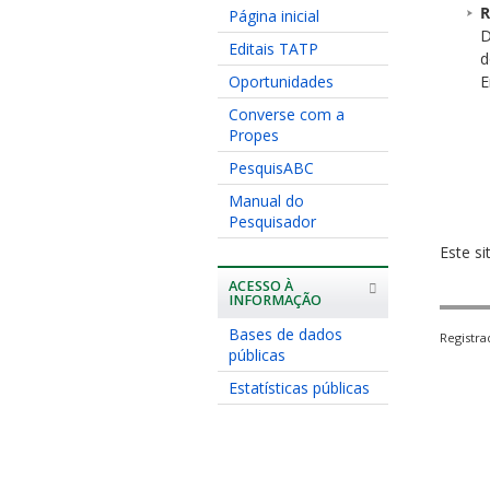
R
Página inicial
D
Editais TATP
d
Oportunidades
E
Converse com a
Propes
PesquisABC
Manual do
Pesquisador
Este si
ACESSO À
INFORMAÇÃO
Bases de dados
Registr
públicas
Estatísticas públicas