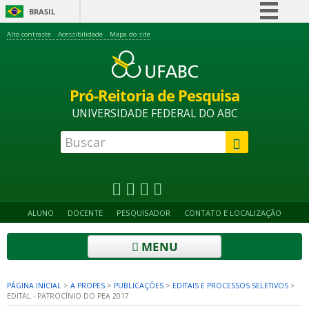
BRASIL
Simplifique!
Alto contraste
Acessibilidade
Mapa do site
Comunica BR
Participe
Pró-Reitoria de Pesquisa
Acesso à informação
UNIVERSIDADE FEDERAL DO ABC
Legislação
Canais
ALUNO
DOCENTE
PESQUISADOR
CONTATO E LOCALIZAÇÃO
MENU
PÁGINA INICIAL
>
A PROPES
>
PUBLICAÇÕES
>
EDITAIS E PROCESSOS SELETIVOS
>
EDITAL - PATROCÍNIO DO PEA 2017