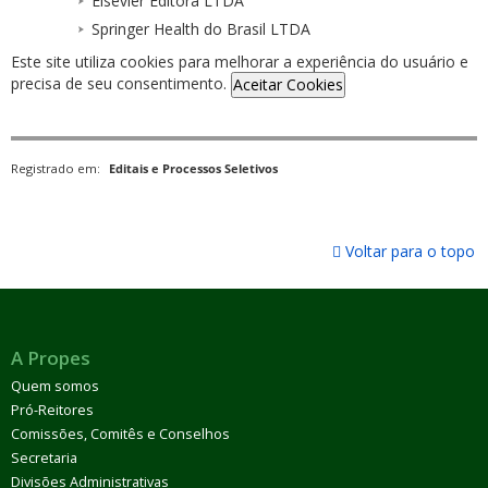
Elsevier Editora LTDA
Springer Health do Brasil LTDA
Este site utiliza cookies para melhorar a experiência do usuário e
precisa de seu consentimento.
Aceitar Cookies
Registrado em:
Editais e Processos Seletivos
Voltar para o topo
A Propes
Quem somos
Pró-Reitores
Comissões, Comitês e Conselhos
Secretaria
Divisões Administrativas