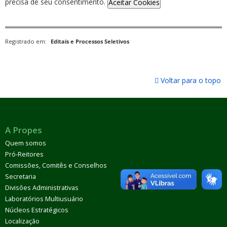
precisa de seu consentimento.
Aceitar Cookies
Registrado em:
Editais e Processos Seletivos
Voltar para o topo
A Propes
Quem somos
Pró-Reitores
Comissões, Comitês e Conselhos
Secretaria
Divisões Administrativas
Laboratórios Multiusuário
Núcleos Estratégicos
Localização