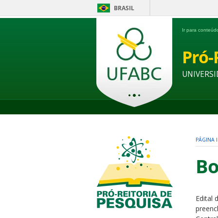
BRASIL
Ir para conteú
Pró-
UNIVERSI
PÁGINA I
Bo
Edital
preenc