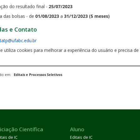
ção do resultado final -
25/07
/2023
ia das bolsas - de
01/08/2023
a
31/12/2023
(5 meses)
das e Contato
.tatp@ufabc.edu.br
te utiliza cookies para melhorar a experiência do usuário e precisa 
ado em:
Editais e Processos Seletivos
iciação Científica
Aluno
itais de IC
Editais de IC