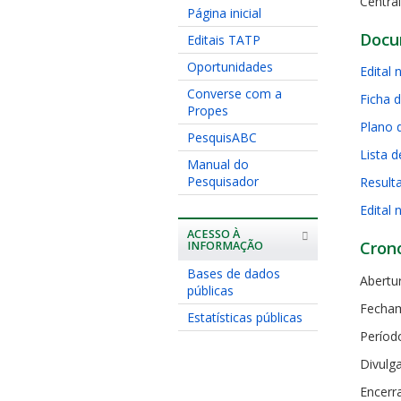
Centra
Página inicial
Docu
Editais TATP
Oportunidades
Edital
Converse com a
Ficha d
Propes
Plano 
PesquisABC
Lista d
Manual do
Pesquisador
Result
Edital 
ACESSO À
Cron
INFORMAÇÃO
Bases de dados
Abertur
públicas
Fecham
Estatísticas públicas
Período
Divulg
Encerr