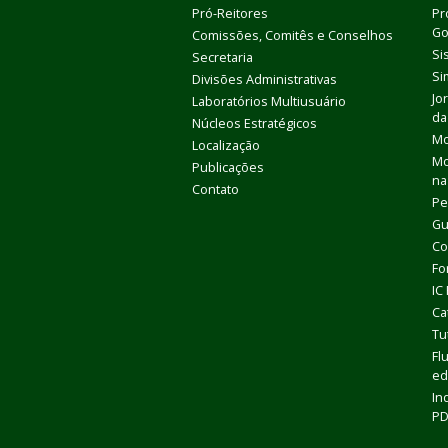
Pró-Reitores
Pr
Go
Comissões, Comitês e Conselhos
Si
Secretaria
Si
Divisões Administrativas
Jo
Laboratórios Multiusuário
da
Núcleos Estratégicos
Mo
Localização
Mo
Publicações
na
Contato
Pe
Gu
Co
Fo
IC
Ca
Tu
Fl
ed
In
P