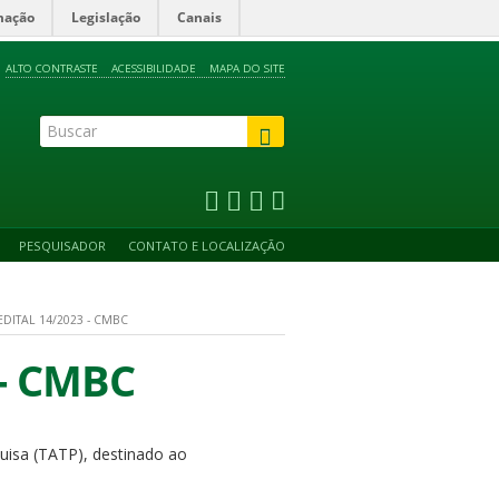
mação
Legislação
Canais
ALTO CONTRASTE
ACESSIBILIDADE
MAPA DO SITE
PESQUISADOR
CONTATO E LOCALIZAÇÃO
EDITAL 14/2023 - CMBC
 - CMBC
uisa (TATP), destinado ao