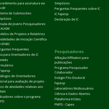
ocedimento para assinatura via
Simpósios
v.Br
Perguntas Frequentes sobre IC
stema de Submissões
IC Fapesp
mpósios
Declaração de IC
rnada de Jovens Pesquisadores
 AUGM
delos de Projetos e Relatórios
dalidades de Iniciação Científica
 UFABC
rguntas Frequentes
Pesquisadores
ia para Orientadores de IC
Afiliação/Affiliation para
mitês
publicações
rmulários
Programa Pesquisador
 Fapesp
Colaborador
tálogos de Orientadores
Estágio Pós-Doutoral
torial para avaliação de projeto
Fapesp
uxo de atividades relativas aos
Laboratórios Multiusuários
itais
Ciência e Dados Abertos
dicadores sobre o programa
Plataforma InCites
DPD
PNPD - Capes