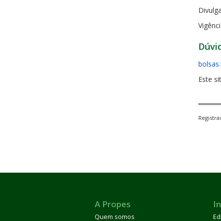
Divulga
Vigênc
Dúvi
bolsas
Este si
Registr
A Propes
In
Quem somos
Ed