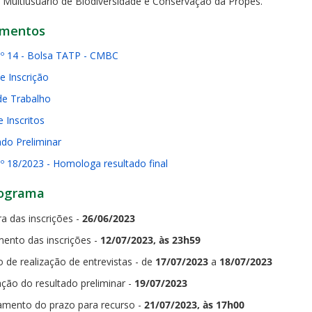
l Multiusuário de Biodiversidade e Conservação da Propes.
mentos
 nº 14 - Bolsa TATP - CMBC
e Inscrição
de Trabalho
e Inscritos
ado Preliminar
nº 18/2023 - Homologa resultado final
ograma
a das inscrições -
26/06/2023
ento das inscrições -
12/07/2023, às 23h59
 de realização de entrevistas - de
17/07/2023
a
18/07/2023
ação do resultado preliminar -
19/07/2023
amento do prazo para recurso -
21/07/
2023, às 17h00