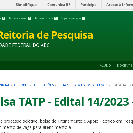
Simplifique!
Comunica BR
Participe
Acesso à infor
do
1
Ir para menu
2
Ir para busca
3
Ir para rodapé
4
Reitoria de Pesquisa
DADE FEDERAL DO ABC
ALUNO
DOCENTE
NICIAL
>
A PROPES
>
PUBLICAÇÕES
>
EDITAIS E PROCESSOS SELETIVOS
>
BOLSA TATP - 
lsa TATP - Edital 14/2023
 de processo seletivo, bolsa de Treinamento e Apoio Técnico em Pesq
himento de vaga para atendimento à