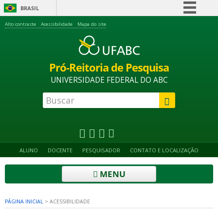
BRASIL
Simplifique!
Alto contraste
Acessibilidade
Mapa do site
Comunica BR
Participe
Pró-Reitoria de Pesquisa
Acesso à informação
UNIVERSIDADE FEDERAL DO ABC
Legislação
Canais
ALUNO
DOCENTE
PESQUISADOR
CONTATO E LOCALIZAÇÃO
MENU
PÁGINA INICIAL
>
ACESSIBILIDADE