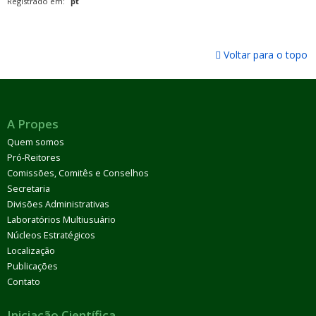
Registrado em:
pt
Voltar para o topo
A Propes
Quem somos
Pró-Reitores
Comissões, Comitês e Conselhos
Secretaria
Divisões Administrativas
Laboratórios Multiusuário
Núcleos Estratégicos
Localização
Publicações
Contato
Iniciação Científica