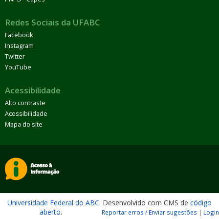
Redes Sociais da UFABC
Facebook
Instagram
Twitter
YouTube
Acessibilidade
Alto contraste
Acessibilidade
Mapa do site
Universidade Federal do ABC
. Desenvolvido com CMS de
código
aberto
.
Reportar erros / Enviar sugestões
|
Login