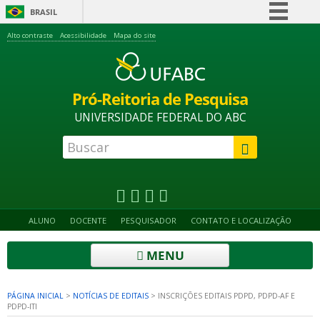
BRASIL
Simplifique!
Alto contraste
Acessibilidade
Mapa do site
Comunica BR
Participe
Pró-Reitoria de Pesquisa
Acesso à informação
UNIVERSIDADE FEDERAL DO ABC
Legislação
Canais
ALUNO
DOCENTE
PESQUISADOR
CONTATO E LOCALIZAÇÃO
MENU
PÁGINA INICIAL
>
NOTÍCIAS DE EDITAIS
>
INSCRIÇÕES EDITAIS PDPD, PDPD-AF E
PDPD-ITI