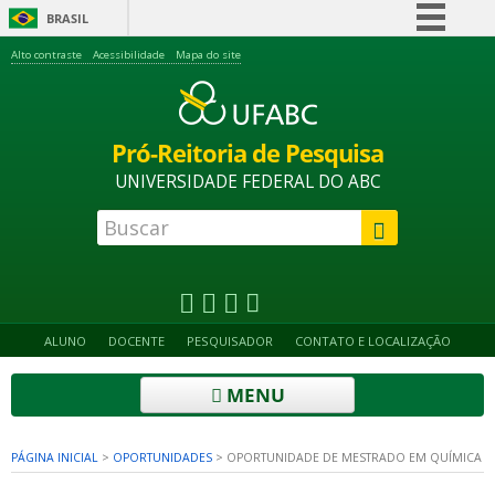
BRASIL
Simplifique!
Alto contraste
Acessibilidade
Mapa do site
Comunica BR
Participe
Pró-Reitoria de Pesquisa
Acesso à informação
UNIVERSIDADE FEDERAL DO ABC
Legislação
Canais
ALUNO
DOCENTE
PESQUISADOR
CONTATO E LOCALIZAÇÃO
MENU
PÁGINA INICIAL
>
OPORTUNIDADES
>
OPORTUNIDADE DE MESTRADO EM QUÍMICA