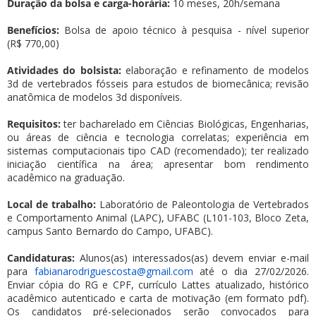
Duração da bolsa e carga-horária:
10 meses, 20h/semana
Benefícios:
Bolsa de apoio técnico à pesquisa - nível superior
(R$ 770,00)
Atividades do bolsista:
elaboração e refinamento de modelos
3d de vertebrados fósseis para estudos de biomecânica; revisão
anatômica de modelos 3d disponíveis.
Requisitos:
ter bacharelado em Ciências Biológicas, Engenharias,
ou áreas de ciência e tecnologia correlatas; experiência em
sistemas computacionais tipo CAD (recomendado); ter realizado
iniciação científica na área; apresentar bom rendimento
acadêmico na graduação.
Local de trabalho:
Laboratório de Paleontologia de Vertebrados
e Comportamento Animal (LAPC), UFABC (L101-103, Bloco Zeta,
campus Santo Bernardo do Campo, UFABC).
Candidaturas:
Alunos(as) interessados(as) devem enviar e-mail
para
fabianarodriguescosta@gmail.com
até o dia 27/02/2026.
Enviar cópia do RG e CPF, currículo Lattes atualizado, histórico
acadêmico autenticado e carta de motivação (em formato pdf).
Os candidatos pré-selecionados serão convocados para