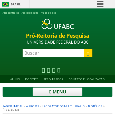
BRASIL
Simplifique!
Alto contraste
Acessibilidade
Mapa do site
Comunica BR
Participe
Pró-Reitoria de Pesquisa
Acesso à informação
UNIVERSIDADE FEDERAL DO ABC
Legislação
Canais
ALUNO
DOCENTE
PESQUISADOR
CONTATO E LOCALIZAÇÃO
MENU
PÁGINA INICIAL
>
A PROPES
>
LABORATÓRIOS MULTIUSUÁRIO
>
BIOTÉRIOS
>
ÉTICA ANIMAL