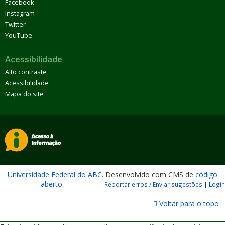
Facebook
Instagram
Twitter
YouTube
Acessibilidade
Alto contraste
Acessibilidade
Mapa do site
Universidade Federal do ABC
. Desenvolvido com CMS de
código
aberto
.
Reportar erros / Enviar sugestões
|
Login
Voltar para o topo