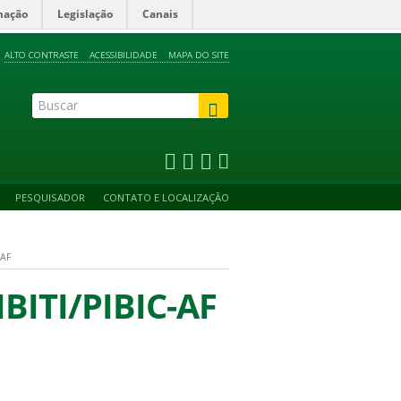
mação
Legislação
Canais
ALTO CONTRASTE
ACESSIBILIDADE
MAPA DO SITE
PESQUISADOR
CONTATO E LOCALIZAÇÃO
-AF
IBITI/PIBIC-AF