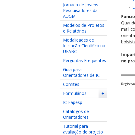
Jornada de Jovens
D
Pesquisadores da
AUGM
Funcio
Quando
Modelos de Projetos
mail c
e Relatórios
orient
Modalidades de
bolsis
Iniciação Científica na
UFABC
Import
Perguntas Frequentes
no pra
Guia para
Orientadores de IC
Registr
Comitês
Formulários
+
IC Fapesp
Catálogos de
Orientadores
Tutorial para
avaliação de projeto