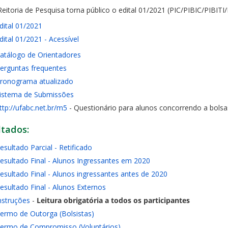
eitoria de Pesquisa torna público o edital 01/2021 (PIC/PIBIC/PIBITI/
dital 01/2021
dital 01/2021 - Acessível
atálogo de Orientadores
erguntas frequentes
ronograma atualizado
istema de Submissões
ttp://ufabc.net.br/m5
- Questionário para alunos concorrendo a bolsa
ltados:
esultado Parcial - Retificado
esultado Final - Alunos Ingressantes em 2020
esultado Final - Alunos ingressantes antes de 2020
esultado Final - Alunos Externos
nstruções
-
Leitura obrigatória a todos os participantes
ermo de Outorga (Bolsistas)
ermo de Compromisso (Voluntários)