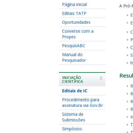
Página inicial
A Pró-R
Editais TATP
E
Oportunidades
E
Converse com a
C
Propes
P
PesquisABC
C
Manual do
S
Pesquisador
h
Resu
INICIAÇÃO
CIENTÍFICA
R
Editais de IC
R
Procedimento para
R
assinatura via Gov.Br
R
Sistema de
I
Submissões
T
Simpósios
T