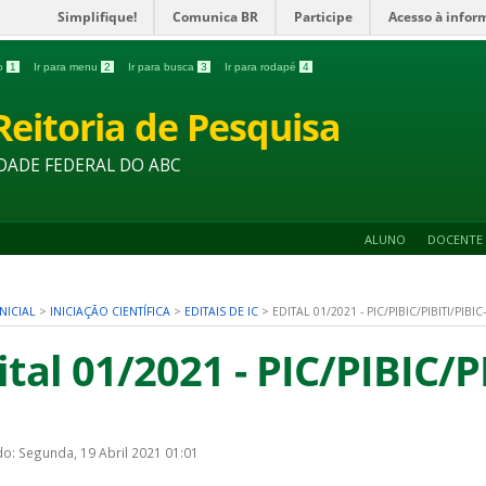
Simplifique!
Comunica BR
Participe
Acesso à infor
do
1
Ir para menu
2
Ir para busca
3
Ir para rodapé
4
Reitoria de Pesquisa
DADE FEDERAL DO ABC
ALUNO
DOCENTE
NICIAL
>
INICIAÇÃO CIENTÍFICA
>
EDITAIS DE IC
>
EDITAL 01/2021 - PIC/PIBIC/PIBITI/PIBIC
ital 01/2021 - PIC/PIBIC/P
do: Segunda, 19 Abril 2021 01:01