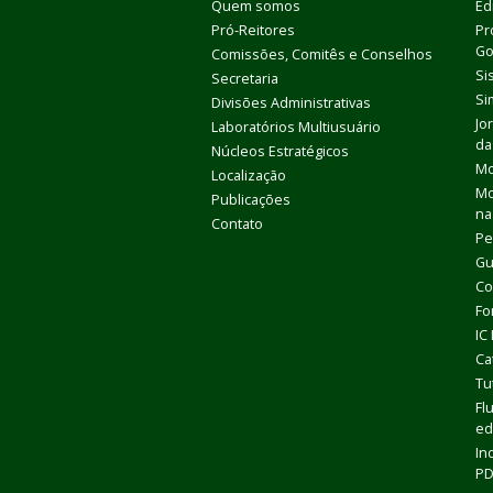
Quem somos
Ed
Pró-Reitores
Pr
Go
Comissões, Comitês e Conselhos
Si
Secretaria
Si
Divisões Administrativas
Jo
Laboratórios Multiusuário
da
Núcleos Estratégicos
Mo
Localização
Mo
Publicações
na
Contato
Pe
Gu
Co
Fo
IC
Ca
Tu
Fl
ed
In
P