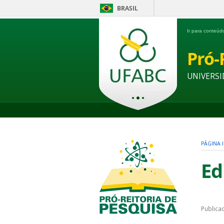
BRASIL
Ir para conteú
Pró-
UNIVERSI
PÁGINA I
Ed
Publica