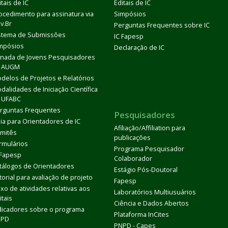
itais de IC
Editais de IC
ocedimento para assinatura via
Simpósios
v.Br
Perguntas Frequentes sobre IC
stema de Submissões
IC Fapesp
mpósios
Declaração de IC
rnada de Jovens Pesquisadores
 AUGM
delos de Projetos e Relatórios
dalidades de Iniciação Científica
 UFABC
rguntas Frequentes
Pesquisadores
ia para Orientadores de IC
Afiliação/Affiliation para
mitês
publicações
rmulários
Programa Pesquisador
 Fapesp
Colaborador
tálogos de Orientadores
Estágio Pós-Doutoral
torial para avaliação de projeto
Fapesp
uxo de atividades relativas aos
Laboratórios Multiusuários
itais
Ciência e Dados Abertos
dicadores sobre o programa
Plataforma InCites
DPD
PNPD - Capes