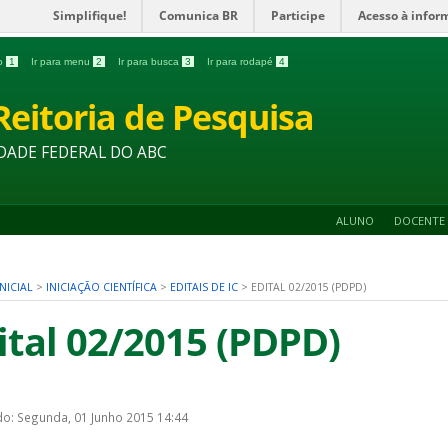
Simplifique!
Comunica BR
Participe
Acesso à infor
do
1
Ir para menu
2
Ir para busca
3
Ir para rodapé
4
Reitoria de Pesquisa
DADE FEDERAL DO ABC
ALUNO
DOCENTE
NICIAL
>
INICIAÇÃO CIENTÍFICA
>
EDITAIS DE IC
>
EDITAL 02/2015 (PDPD)
ital 02/2015 (PDPD)
do: Segunda, 01 Junho 2015 14:44