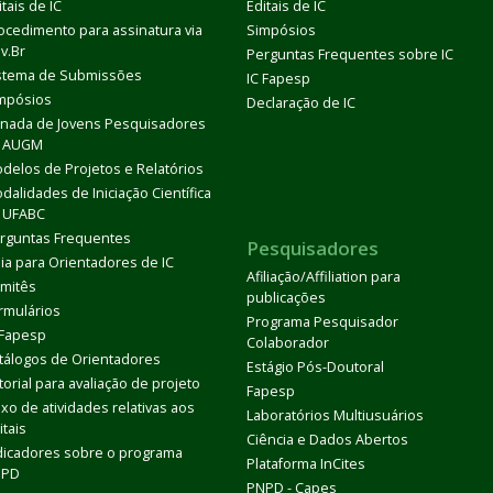
itais de IC
Editais de IC
ocedimento para assinatura via
Simpósios
v.Br
Perguntas Frequentes sobre IC
stema de Submissões
IC Fapesp
mpósios
Declaração de IC
rnada de Jovens Pesquisadores
 AUGM
delos de Projetos e Relatórios
dalidades de Iniciação Científica
 UFABC
rguntas Frequentes
Pesquisadores
ia para Orientadores de IC
Afiliação/Affiliation para
mitês
publicações
rmulários
Programa Pesquisador
 Fapesp
Colaborador
tálogos de Orientadores
Estágio Pós-Doutoral
torial para avaliação de projeto
Fapesp
uxo de atividades relativas aos
Laboratórios Multiusuários
itais
Ciência e Dados Abertos
dicadores sobre o programa
Plataforma InCites
DPD
PNPD - Capes