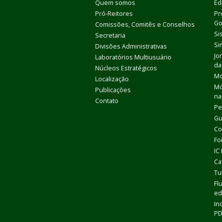
Quem somos
Ed
Pró-Reitores
Pr
Go
Comissões, Comitês e Conselhos
Si
Secretaria
Si
Divisões Administrativas
Jo
Laboratórios Multiusuário
da
Núcleos Estratégicos
Mo
Localização
Mo
Publicações
na
Contato
Pe
Gu
Co
Fo
IC
Ca
Tu
Fl
ed
In
P