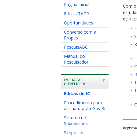
Página inicial
Com o 
estuda
Editais TATP
de Ini
Oportunidades
E
Converse com a
S
Propes
R
PesquisABC
Manual do
I
Pesquisador
C
R
INICIAÇÃO
T
CIENTÍFICA
T
Editais de IC
Procedimento para
C
assinatura via Gov.Br
Sistema de
Submissões
Registr
Simpósios