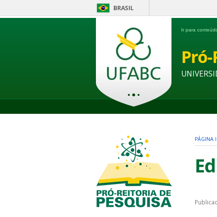
BRASIL
Ir para conteú
Pró-
UNIVERSI
PÁGINA I
Ed
Publica