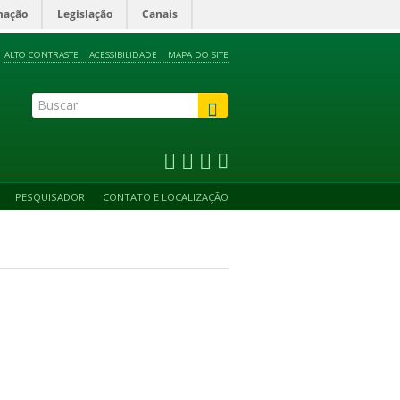
mação
Legislação
Canais
ALTO CONTRASTE
ACESSIBILIDADE
MAPA DO SITE
PESQUISADOR
CONTATO E LOCALIZAÇÃO