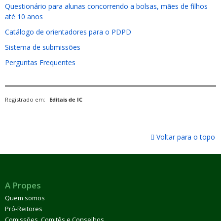
Questionário para alunas concorrendo a bolsas, mães de filhos
até 10 anos
Catálogo de orientadores para o PDPD
Sistema de submissões
Perguntas Frequentes
Registrado em:
Editais de IC
Voltar para o topo
A Propes
Quem somos
Pró-Reitores
Comissões, Comitês e Conselhos