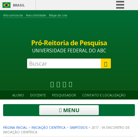
BRASIL
Simplifique!
Alto contraste
Acessibilidade
Mapa do site
Comunica BR
Participe
Pró-Reitoria de Pesquisa
Acesso à informação
UNIVERSIDADE FEDERAL DO ABC
Legislação
Canais
ALUNO
DOCENTE
PESQUISADOR
CONTATO E LOCALIZAÇÃO
MENU
PÁGINA INICIAL
>
INICIAÇÃO CIENTÍFICA
>
SIMPÓSIOS
>
2017 - VII ENCONTRO DE
INICIAÇÃO CIENTÍFICA