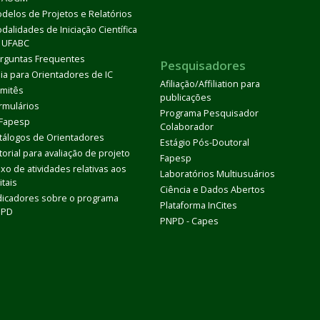
delos de Projetos e Relatórios
dalidades de Iniciação Científica
 UFABC
rguntas Frequentes
Pesquisadores
ia para Orientadores de IC
Afiliação/Affiliation para
mitês
publicações
rmulários
Programa Pesquisador
 Fapesp
Colaborador
tálogos de Orientadores
Estágio Pós-Doutoral
torial para avaliação de projeto
Fapesp
uxo de atividades relativas aos
Laboratórios Multiusuários
itais
Ciência e Dados Abertos
dicadores sobre o programa
Plataforma InCites
DPD
PNPD - Capes