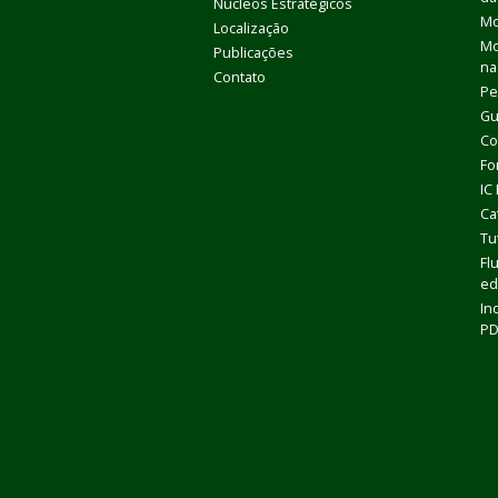
Núcleos Estratégicos
Mo
Localização
Mo
Publicações
na
Contato
Pe
Gu
Co
Fo
IC
Ca
Tu
Fl
ed
In
P