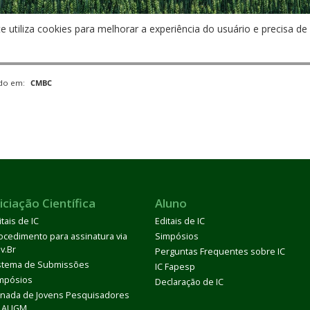
te utiliza cookies para melhorar a experiência do usuário e precisa 
ado em:
CMBC
iciação Científica
Aluno
itais de IC
Editais de IC
ocedimento para assinatura via
Simpósios
v.Br
Perguntas Frequentes sobre IC
stema de Submissões
IC Fapesp
mpósios
Declaração de IC
rnada de Jovens Pesquisadores
 AUGM