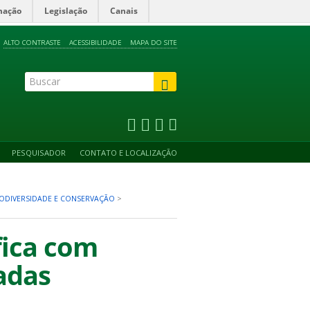
mação
Legislação
Canais
ALTO CONTRASTE
ACESSIBILIDADE
MAPA DO SITE
PESQUISADOR
CONTATO E LOCALIZAÇÃO
IODIVERSIDADE E CONSERVAÇÃO
>
fica com
vadas