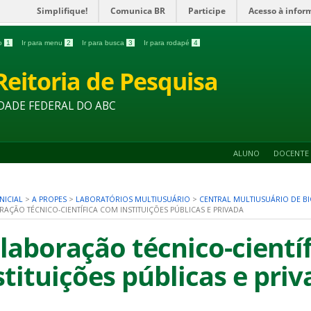
Simplifique!
Comunica BR
Participe
Acesso à infor
do
1
Ir para menu
2
Ir para busca
3
Ir para rodapé
4
Reitoria de Pesquisa
DADE FEDERAL DO ABC
ALUNO
DOCENTE
NICIAL
>
A PROPES
>
LABORATÓRIOS MULTIUSUÁRIO
>
CENTRAL MULTIUSUÁRIO DE B
AÇÃO TÉCNICO-CIENTÍFICA COM INSTITUIÇÕES PÚBLICAS E PRIVADA
laboração técnico-cientí
stituições públicas e pri