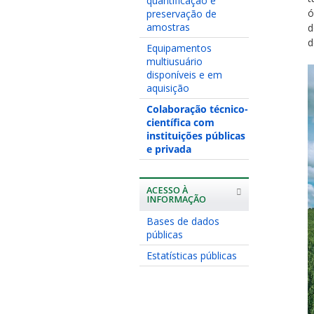
quantificação e
ó
preservação de
amostras
d
d
Equipamentos
multiusuário
disponíveis e em
aquisição
Colaboração técnico-
científica com
instituições públicas
e privada
ACESSO À
INFORMAÇÃO
Bases de dados
públicas
Estatísticas públicas