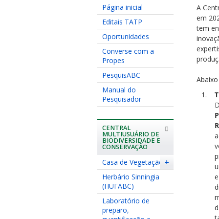
Página inicial
A Cent
em 202
Editais TATP
tem en
Oportunidades
inovaç
expert
Converse com a
produç
Propes
PesquisABC
Abaixo
Manual do
T
Pesquisador
D
P
R
CENTRAL
MULTIUSUÁRIO DE
a
BIODIVERSIDADE E
v
CONSERVAÇÃO
p
Casa de Vegetação
+
u
Herbário Sinningia
e
(HUFABC)
d
m
Laboratório de
d
preparo,
t