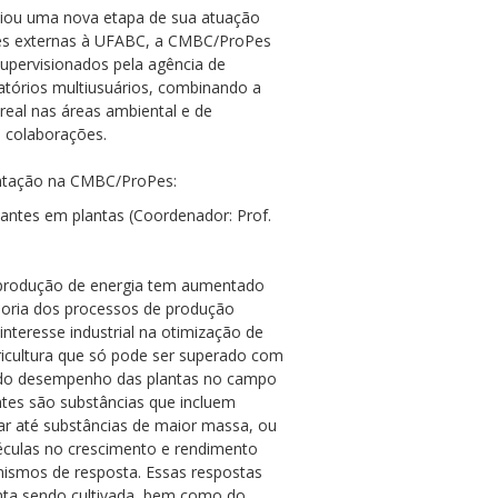
iciou uma nova etapa de sua atuação
ções externas à UFABC, a CMBC/ProPes
pervisionados pela agência de
atórios multiusuários, combinando a
real nas áreas ambiental e de
 colaborações.
entação na CMBC/ProPes:
zantes em plantas (Coordenador: Prof.
 produção de energia tem aumentado
horia dos processos de produção
nteresse industrial na otimização de
ricultura que só pode ser superado com
a do desempenho das plantas no campo
antes são substâncias que incluem
lar até substâncias de maior massa, ou
culas no crescimento e rendimento
nismos de resposta. Essas respostas
ta sendo cultivada, bem como do