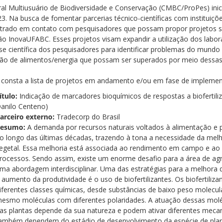
ral Multiusuário de Biodiversidade e Conservação (CMBC/ProPes) in
3. Na busca de fomentar parcerias técnico-científicas com institui
trado em contato com pesquisadores que possam propor projetos su
ão InovaUFABC. Esses projetos visam expandir a utilização dos labor
ise científica dos pesquisadores para identificar problemas do mundo 
ão de alimentos/energia que possam ser superados por meio dessas
 consta a lista de projetos em andamento e/ou em fase de implem
ítulo:
Indicação de marcadores bioquímicos de respostas a biofertili
anilo Centeno)
arceiro externo:
Tradecorp do Brasil
esumo:
A demanda por recursos naturais voltados à alimentação e
o longo das últimas décadas, trazendo à tona a necessidade da mel
egetal. Essa melhoria está associada ao rendimento em campo e ao i
rocessos. Sendo assim, existe um enorme desafio para a área de ag
ma abordagem interdisciplinar. Uma das estratégias para a melhor
 aumento da produtividade é o uso de biofertilizantes. Os biofertiliz
iferentes classes químicas, desde substâncias de baixo peso molecu
esmo moléculas com diferentes polaridades. A atuação dessas molé
as plantas depende da sua natureza e podem ativar diferentes meca
ambém dependem do estádio de desenvolvimento da espécie de plan