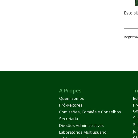
Este si
Registr
A Propes
In
Quem somos
Ed
Pró-Reitores
Pr
Go
Comissões, Comitês e Conselhos
Si
Secretaria
Si
Divisões Administrativas
Jo
Laboratórios Multiusuário
da