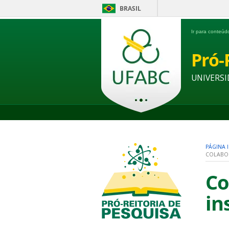
BRASIL
Ir para conteú
Pró-
UNIVERSI
PÁGINA I
COLABOR
Co
in