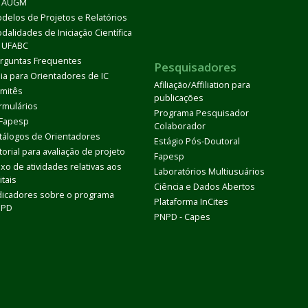
 AUGM
delos de Projetos e Relatórios
dalidades de Iniciação Científica
 UFABC
rguntas Frequentes
Pesquisadores
ia para Orientadores de IC
Afiliação/Affiliation para
mitês
publicações
rmulários
Programa Pesquisador
 Fapesp
Colaborador
tálogos de Orientadores
Estágio Pós-Doutoral
torial para avaliação de projeto
Fapesp
uxo de atividades relativas aos
Laboratórios Multiusuários
itais
Ciência e Dados Abertos
dicadores sobre o programa
Plataforma InCites
DPD
PNPD - Capes