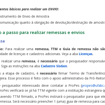
ntos básicos para realizar um ENVIO:
nstrumento de Envio de Amostra
omunicação quanto à obrigação de devolução/destruição de amostr
 a passo para realizar remessas e envios
ssa
ão:
Para realizar uma
remessa, TTM e Guia de remessa não são
idade de licenças e cadastros adicionais. Veja a aba
Licenças
.
a realizar uma
remessa
, é
necessário
que o pesquisador responsáve
. Siga as instruções na aba
Cadastro SisGen
.
s a etapa de cadastro, é
necessário
firmar Termo de Transferênci
eira. Esse processo é feito com o apoio administrativo da Pró-Reitor
 pesquisador interessado deve contatar a ProPes (
propes@ufabc.
roPes verificará se já há TTM vigente com a instituição estrangeira 
avendo TTM firmado, a ProPes instruirá o pesquisador para que ele
emessa. Será necessário preencher 1 (uma) guia de remessa para cad