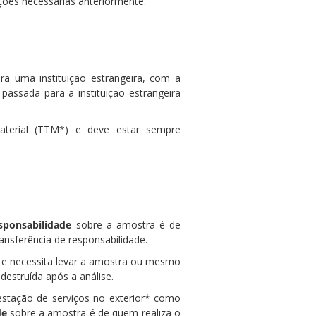
ções necessárias anteriormente.
 uma instituição estrangeira, com a
assada para a instituição estrangeira
terial (TTM*) e deve estar sempre
sponsabilidade
sobre a amostra é de
ransferência de responsabilidade.
r e necessita levar a amostra ou mesmo
destruída após a análise.
stação de serviços no exterior* como
de
sobre a amostra é de quem realiza o