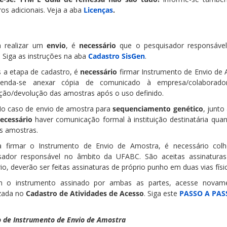
ros adicionais. Veja a aba
Licenças
.
a realizar um
envio
, é
necessário
que o pesquisador responsável
. Siga as instruções na aba
Cadastro SisGen
.
s a etapa de cadastro, é
necessário
firmar Instrumento de Envio de 
enda-se anexar cópia de comunicado à empresa/colaborador
ição/devolução das amostras após o uso definido.
o caso de envio de amostra para
sequenciamento genético
, junto
ecessário
haver comunicação formal à instituição destinatária quan
s amostras.
a firmar o Instrumento de Envio de Amostra, é necessário colh
sador responsável no âmbito da UFABC. São aceitas assinaturas d
io, deverão ser feitas assinaturas de próprio punho em duas vias físi
m o instrumento assinado por ambas as partes, acesse novam
izada no
Cadastro de Atividades de Acesso
. Siga este
PASSO A PAS
 de Instrumento de Envio de Amostra