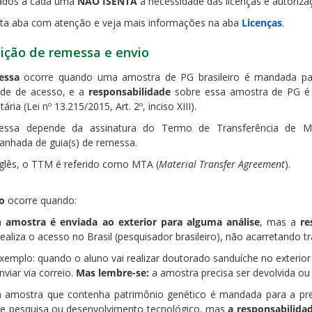
ados a cada uma
NÃO ISENTA
a necessidade das licenças e autoriza
sta aba com atenção e veja mais informações na aba
Licenças
.
nição de remessa e envio
essa
ocorre quando uma amostra de PG brasileiro é mandada para
dade de acesso, e a
responsabilidade
sobre essa amostra de PG é p
tária (Lei nº 13.215/2015, Art. 2º, inciso XIII).
essa depende da assinatura do Termo de Transferência de Ma
nhada de guia(s) de remessa.
glês, o TTM é referido como MTA (
Material Transfer Agreement
).
o
ocorre quando:
a
amostra é enviada ao exterior para alguma análise
, mas a
re
aliza o acesso no Brasil (pesquisador brasileiro), não acarretando t
xemplo: quando o aluno vai realizar doutorado sanduíche no exterio
nviar via correio.
Mas lembre-se:
a amostra precisa ser devolvida ou 
 amostra que contenha patrimônio genético é mandada para a pre
de pesquisa ou desenvolvimento tecnológico, mas
a responsabilida