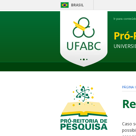
BRASIL
Ir para conteú
Pró-
UNIVERSI
PÁGINA I
Re
Caso s
possib