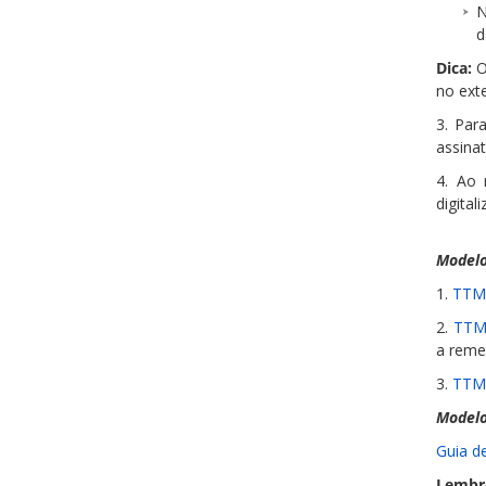
N
d
Dica:
O
no ext
3. Par
assina
4. Ao 
digita
Modelo
1.
TTM
2.
TTM 
a remes
3.
TTM
Modelo
Guia d
Lembr