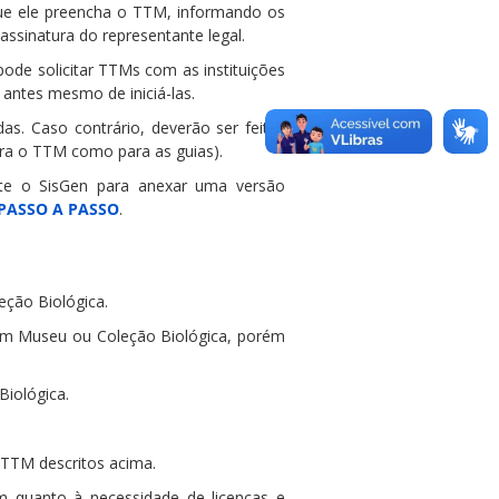
ue ele preencha o TTM, informando os
 assinatura do representante legal.
ode solicitar TTMs com as instituições
 antes mesmo de iniciá-las.
das. Caso contrário, deverão ser feitas
ara o TTM como para as guias).
te o SisGen para anexar uma versão
PASSO A PASSO
.
eção Biológica.
 um Museu ou Coleção Biológica, porém
Biológica.
 TTM descritos acima.
 quanto à necessidade de licenças e