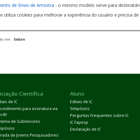
mento de Envio de Amostra
- o mesmo modelo serve para destinatário 
te utiliza cookies para melhorar a experiência do usuário e precisa 
ado em:
SisGen
iciação Científica
Aluno
itais de IC
Editais de IC
ocedimento para assinatura via
Simpósios
v.Br
Perguntas Frequentes sobre IC
stema de Submissões
IC Fapesp
mpósios
Declaração de IC
rnada de Jovens Pesquisadores