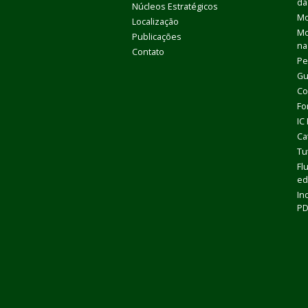
da
Núcleos Estratégicos
Mo
Localização
Mo
Publicações
na
Contato
Pe
Gu
Co
Fo
IC
Ca
Tu
Fl
ed
In
P