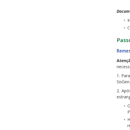
Docume
I
C
Passo
Reme
Atenç
necess
1. Par
SisGen
2. Apó
estrang
O
P
H
r