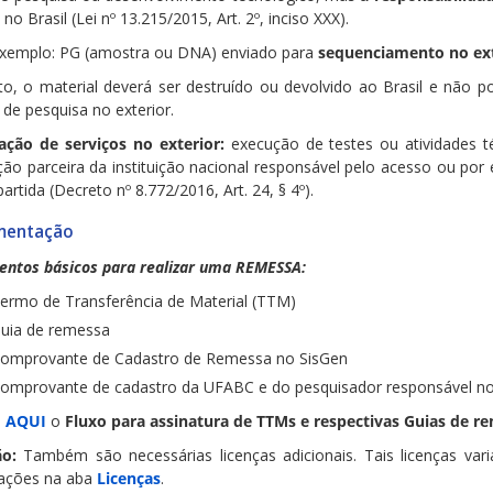
no Brasil (Lei nº 13.215/2015, Art. 2º, inciso XXX).
xemplo: PG (amostra ou DNA) enviado para
sequenciamento no ext
to, o material deverá ser destruído ou devolvido ao Brasil e não 
 de pesquisa no exterior.
ação de serviços no exterior:
execução de testes ou atividades té
ição parceira da instituição nacional responsável pelo acesso ou por
artida (Decreto nº 8.772/2016, Art. 24, § 4º).
mentação
ntos básicos para realizar uma REMESSA:
ermo de Transferência de Material (TTM)
uia de remessa
omprovante de Cadastro de Remessa no SisGen
omprovante de cadastro da UFABC e do pesquisador responsável no
a
AQUI
o
Fluxo para assinatura de TTMs e respectivas Guias de r
o:
Também são necessárias licenças adicionais. Tais licenças va
ações na aba
Licenças
.