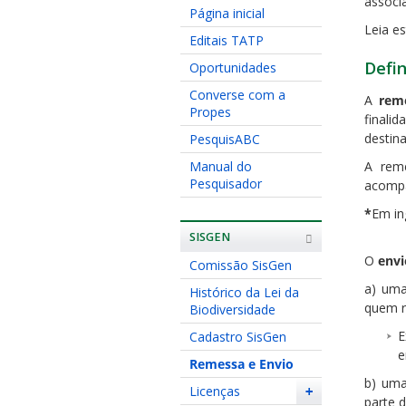
associ
Página inicial
Leia e
Editais TATP
Defi
Oportunidades
Converse com a
A
rem
Propes
finali
destina
PesquisABC
Manual do
A rem
Pesquisador
acompa
*
Em in
SISGEN
O
envi
Comissão SisGen
a) um
Histórico da Lei da
quem re
Biodiversidade
E
Cadastro SisGen
e
Remessa e Envio
b) uma
Licenças
+
parte 