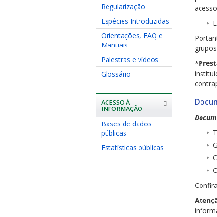
Regularização
acesso 
Espécies Introduzidas
E
Orientações, FAQ e
Portan
Manuais
grupos
Palestras e vídeos
*Prest
institu
Glossário
contrap
Docu
ACESSO À
INFORMAÇÃO
Docume
Bases de dados
T
públicas
G
Estatísticas públicas
C
C
Confir
Atençã
inform