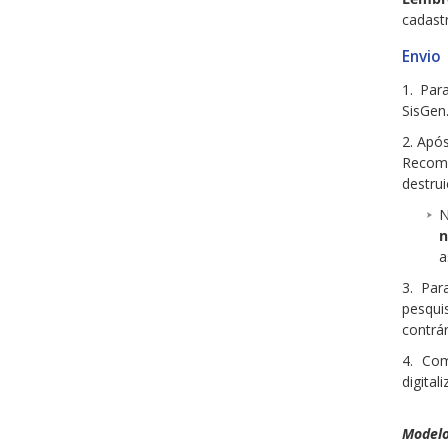
cadast
Envio
1. Par
SisGen
2. Apó
Recom
destru
N
n
a
3. Par
pesqui
contrár
4. Co
digital
Modelo