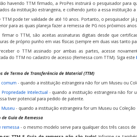
ão havendo TTM firmado, a ProPes instruirá o pesquisador para q
ados da instituição estrangeira, e colhendo junto a essa instituição a
 TTM pode ter validade de até 10 anos. Portanto, o pesquisador já p
erior para as quais planeja fazer a remessa de PG nos próximos anos
a firmar o TTM, são aceitas assinaturas digitais desde que certifica
turas de próprio punho em vias físicas (sempre em duas vias tanto p
receber o TTM assinado por ambas as partes, acesse novamen
lizada do TTM no cadastro de acesso (Remessa com TTM). Siga este
s de Termo de Transferência de Material (TTM)
 comum
- quando a instituição estrangeira não for um Museu ou Col
Propriedade Intelectual
- quando a instituição estrangeira não for
sa tiver potencial para pedido de patente.
 Museu
- quando a instituição estrangeira for um Museu ou Coleção 
 de Guia de Remessa
e remessa
- o mesmo modelo serve para qualquer dos três casos de
e-se: TTM E Guia de remessa não são tudo!
Informe-se também