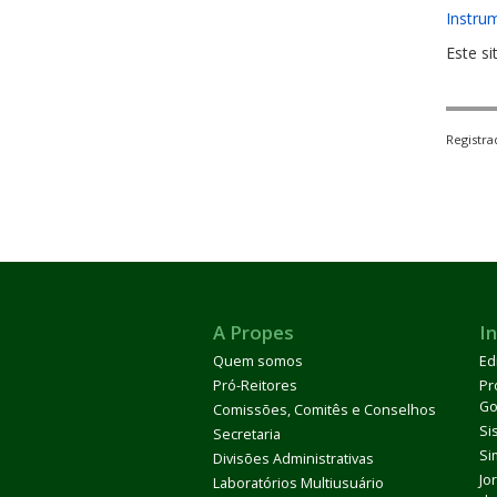
Instru
Este si
Registr
A Propes
In
Quem somos
Ed
Pró-Reitores
Pr
Go
Comissões, Comitês e Conselhos
Si
Secretaria
Si
Divisões Administrativas
Jo
Laboratórios Multiusuário