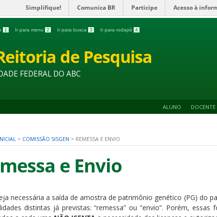
Simplifique!
Comunica BR
Participe
Acesso à infor
do
1
Ir para menu
2
Ir para busca
3
Ir para rodapé
4
Reitoria de Pesquisa
DADE FEDERAL DO ABC
ALUNO
DOCENTE
NICIAL
>
COMISSÃO SISGEN
>
REMESSA E ENVIO
messa e Envio
eja necessária a saída de amostra de patrimônio genético (PG) do paí
ilidades distintas já previstas: “remessa” ou “envio”. Porém, ess